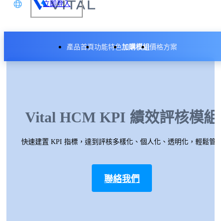
立即登入
文
產品首頁
功能特色
加購模組
價格方案
glish
本語
API 整合模組
体中文
KPI 績效評核模組
Vital HCM KPI 績效評核模組
快速建置 KPI 指標，達到評核多樣化、個人化、透明化，輕鬆管
聯絡我們