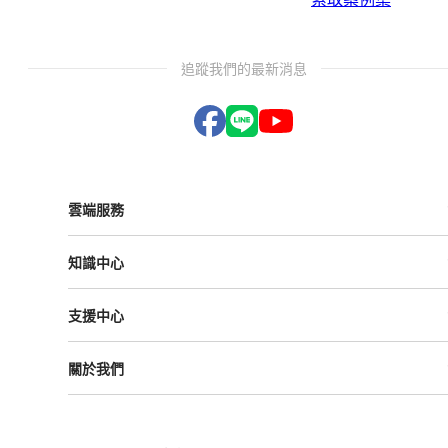
追蹤我們的最新消息
雲端服務
Vital ESG
知識中心
Vital NetZero
Vital CRM
課程與活動
Vital BizForm
支援中心
成功案例
Vital Finance
雲影音
Vital VDU
支援中心
Vital Knowledge
關於我們
解決方案
Vital OD
Vital HCM
Vital大事記
Vital CMP
叡揚資訊
Vital BOLE
隱私權政策