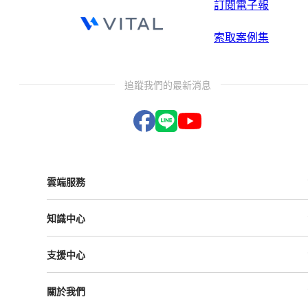
訂閱電子報
索取案例集
追蹤我們的最新消息
雲端服務
Vital ESG
知識中心
Vital NetZero
Vital CRM
課程與活動
Vital BizForm
支援中心
成功案例
Vital Finance
雲影音
Vital VDU
支援中心
Vital Knowledge
關於我們
解決方案
Vital OD
Vital HCM