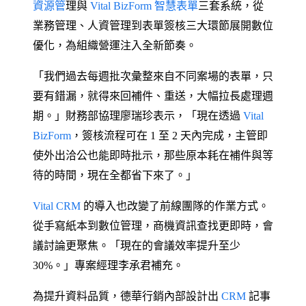
資源管
理與
Vital BizForm 智慧表單
三套系統，從
業務管理、人資管理到表單簽核三大環節展開數位
優化，為組織營運注入全新節奏。
「我們過去每週批次彙整來自不同案場的表單，只
要有錯漏，就得來回補件、重送，大幅拉長處理週
期。」財務部協理廖瑞珍表示，「現在透過
Vital
BizForm
，簽核流程可在 1 至 2 天內完成，主管即
使外出洽公也能即時批示，那些原本耗在補件與等
待的時間，現在全都省下來了。」
Vital CRM
的導入也改變了前線團隊的作業方式。
從手寫紙本到數位管理，商機資訊查找更即時，會
議討論更聚焦。「現在的會議效率提升至少
30%。」專案經理李承君補充。
為提升資料品質，德華行銷內部設計出
CRM
記事