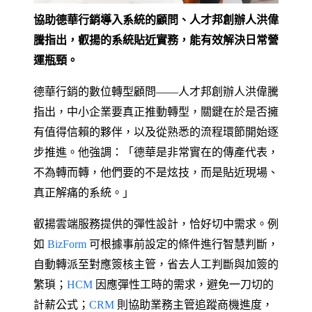
協助德華行銷導入系統的顧問、人才邦創辦人洪偉
騰指出，叡揚的系統貼近實務，能有效解決日常營
運瓶頸。
德華行銷的數位轉型顧問——人才邦創辦人洪偉騰
指出，中小企業要真正推動轉型，關鍵在於是否擁
有值得信賴的夥伴，以及從熟悉的流程環節開始逐
步推進。他強調：「德華是非常實在的傳產代表，
不為轉而轉，他們要的不是炫技，而是貼近現場、
真正解痛的系統。」
叡揚雲端服務提供的彈性設計，恰好切中需求。例
如
BizForm
可根據事前設定的條件進行智慧判斷，
自動轉派至對應簽核主管，省去人工判斷與加簽的
繁瑣；
HCM
因應彈性工時的需求，避免一刀切的
計薪公式；
CRM
則協助業務主管追蹤商機進度，