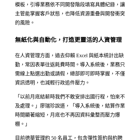
模板，引導業務依不同開發階段填寫具體紀錄，讓
主管能掌握客戶狀態，也降低資源重疊與開發衝突
的風險。
無紙化與自動化，打造更靈活的人資管理
在人資管理方面，過去仰賴 Excel 與紙本統計出缺
勤，常因表單往返耗費時間。導入系統後，業務只
需線上點選出勤或請假，總部即可即時掌握，不僅
資訊透明，也減輕行政追件壓力。
「以前月底結薪時我們不敢安排出國行程，怕來不
及處理。」廖瑞珍說道，「導入系統後，結算作業
時間顯著縮短，月底也不再因資料彙整而壓力爆
棚。」
目前德華管理約 50 名員工，包含彈性簽約與約聘