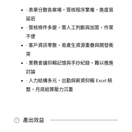
· 表單分散各案場，簽核程序繁複、進度易
延宕
· 簽核條件多變，需人工判斷與加簽，作業
不便
· 客戶資訊零散，易產生資源重疊與開發衝
突
· 業務會議仰賴記憶與手抄紀錄，難以推進
討論
· 人力結構多元，出勤與薪資仰賴 Excel 統
整，月底結算壓力沉重
產出效益