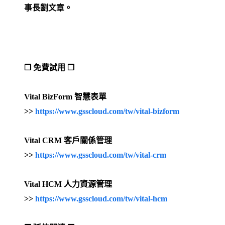
事長劉文章。
❒ 免費試用 ❒
Vital BizForm 智慧表單
>>
https://www.gsscloud.com/tw/vital-bizform
Vital CRM 客戶關係管理
>>
https://www.gsscloud.com/tw/vital-crm
Vital HCM 人力資源管理
>>
https://www.gsscloud.com/tw/vital-hcm